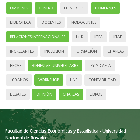
EXÁMENES
GÉNERO
EFEMÉRIDES
HOMENAJES
BIBLIOTECA
DOCENTES
NODOCENTES
RELACIONES INTERNACIONALES
I + D
IITEA
IITAE
INGRESANTES
INCLUSIÓN
FORMACIÓN
CHARLAS
BECAS
BIENESTAR UNIVERSITARIO
LEY MICAELA
100 AÑOS
WORKSHOP
UNR
CONTABILIDAD
DEBATES
OPINIÓN
CHARLAS
LIBROS
Facultad de Ciencias Económicas y Estadística - Universidad
Nacional de Rosario