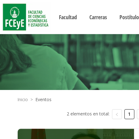
Facultad
Carreras
Postítulo
Inicio
>
Eventos
2 elementos en total:
1