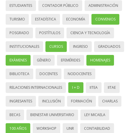
ESTUDIANTES
CONTADOR PÚBLICO
ADMINISTRACIÓN
TURISMO
ESTADÍSTICA
ECONOMÍA
CONVENIOS
POSGRADO
POSTÍTULOS
CIENCIA Y TECNOLOGÍA
INSTITUCIONALES
CURSOS
INGRESO
GRADUADOS
EXÁMENES
GÉNERO
EFEMÉRIDES
HOMENAJES
BIBLIOTECA
DOCENTES
NODOCENTES
RELACIONES INTERNACIONALES
I + D
IITEA
IITAE
INGRESANTES
INCLUSIÓN
FORMACIÓN
CHARLAS
BECAS
BIENESTAR UNIVERSITARIO
LEY MICAELA
100 AÑOS
WORKSHOP
UNR
CONTABILIDAD