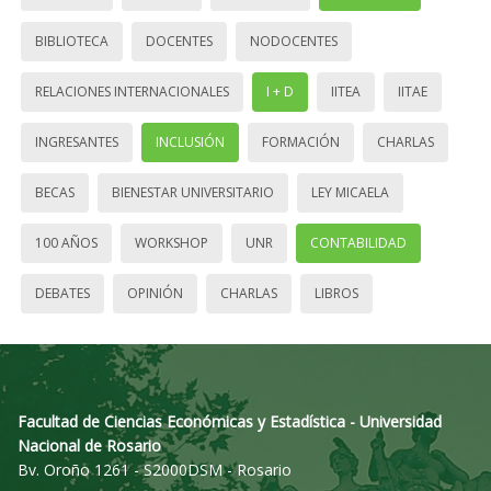
BIBLIOTECA
DOCENTES
NODOCENTES
RELACIONES INTERNACIONALES
I + D
IITEA
IITAE
INGRESANTES
INCLUSIÓN
FORMACIÓN
CHARLAS
BECAS
BIENESTAR UNIVERSITARIO
LEY MICAELA
100 AÑOS
WORKSHOP
UNR
CONTABILIDAD
DEBATES
OPINIÓN
CHARLAS
LIBROS
Facultad de Ciencias Económicas y Estadística - Universidad
Nacional de Rosario
Bv. Oroño 1261 - S2000DSM - Rosario