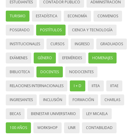
ESTUDIANTES
CONTADOR PÚBLICO
ADMINISTRACIÓN
TURISMO
ESTADÍSTICA
ECONOMÍA
CONVENIOS
POSGRADO
POSTÍTULOS
CIENCIA Y TECNOLOGÍA
INSTITUCIONALES
CURSOS
INGRESO
GRADUADOS
EXÁMENES
GÉNERO
EFEMÉRIDES
HOMENAJES
BIBLIOTECA
DOCENTES
NODOCENTES
RELACIONES INTERNACIONALES
I + D
IITEA
IITAE
INGRESANTES
INCLUSIÓN
FORMACIÓN
CHARLAS
BECAS
BIENESTAR UNIVERSITARIO
LEY MICAELA
100 AÑOS
WORKSHOP
UNR
CONTABILIDAD