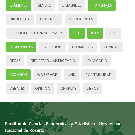
EXÁMENES
GÉNERO
EFEMÉRIDES
HOMENAJES
BIBLIOTECA
DOCENTES
NODOCENTES
RELACIONES INTERNACIONALES
I + D
IITEA
IITAE
INGRESANTES
INCLUSIÓN
FORMACIÓN
CHARLAS
BECAS
BIENESTAR UNIVERSITARIO
LEY MICAELA
100 AÑOS
WORKSHOP
UNR
CONTABILIDAD
DEBATES
OPINIÓN
CHARLAS
LIBROS
Facultad de Ciencias Económicas y Estadística - Universidad
Nacional de Rosario