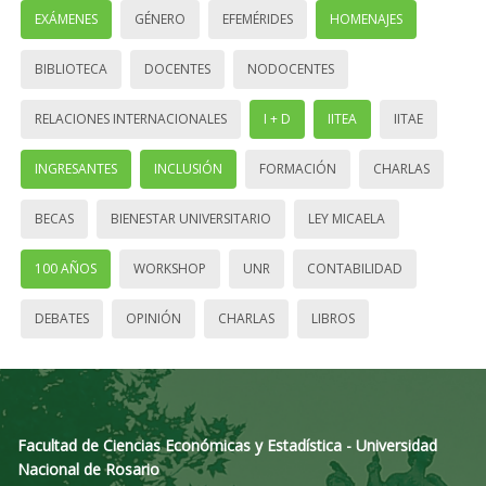
EXÁMENES
GÉNERO
EFEMÉRIDES
HOMENAJES
BIBLIOTECA
DOCENTES
NODOCENTES
RELACIONES INTERNACIONALES
I + D
IITEA
IITAE
INGRESANTES
INCLUSIÓN
FORMACIÓN
CHARLAS
BECAS
BIENESTAR UNIVERSITARIO
LEY MICAELA
100 AÑOS
WORKSHOP
UNR
CONTABILIDAD
DEBATES
OPINIÓN
CHARLAS
LIBROS
Facultad de Ciencias Económicas y Estadística - Universidad
Nacional de Rosario