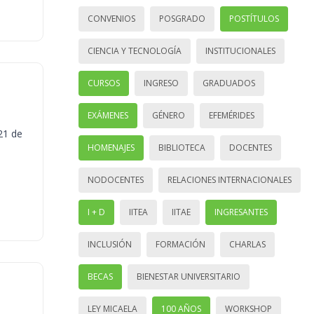
CONVENIOS
POSGRADO
POSTÍTULOS
CIENCIA Y TECNOLOGÍA
INSTITUCIONALES
CURSOS
INGRESO
GRADUADOS
EXÁMENES
GÉNERO
EFEMÉRIDES
21 de
HOMENAJES
BIBLIOTECA
DOCENTES
NODOCENTES
RELACIONES INTERNACIONALES
I + D
IITEA
IITAE
INGRESANTES
INCLUSIÓN
FORMACIÓN
CHARLAS
BECAS
BIENESTAR UNIVERSITARIO
LEY MICAELA
100 AÑOS
WORKSHOP