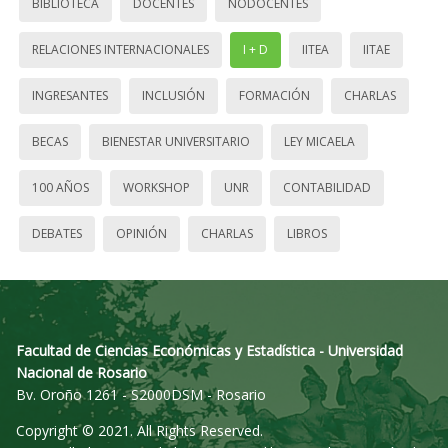
BIBLIOTECA
DOCENTES
NODOCENTES
RELACIONES INTERNACIONALES
I + D
IITEA
IITAE
INGRESANTES
INCLUSIÓN
FORMACIÓN
CHARLAS
BECAS
BIENESTAR UNIVERSITARIO
LEY MICAELA
100 AÑOS
WORKSHOP
UNR
CONTABILIDAD
DEBATES
OPINIÓN
CHARLAS
LIBROS
Facultad de Ciencias Económicas y Estadística - Universidad
Nacional de Rosario
Bv. Oroño 1261 - S2000DSM - Rosario
Copyright © 2021. All Rights Reserved.