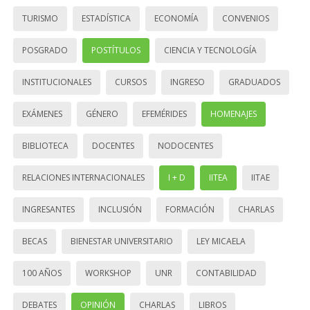
TURISMO
ESTADÍSTICA
ECONOMÍA
CONVENIOS
POSGRADO
POSTÍTULOS
CIENCIA Y TECNOLOGÍA
INSTITUCIONALES
CURSOS
INGRESO
GRADUADOS
EXÁMENES
GÉNERO
EFEMÉRIDES
HOMENAJES
BIBLIOTECA
DOCENTES
NODOCENTES
RELACIONES INTERNACIONALES
I + D
IITEA
IITAE
INGRESANTES
INCLUSIÓN
FORMACIÓN
CHARLAS
BECAS
BIENESTAR UNIVERSITARIO
LEY MICAELA
100 AÑOS
WORKSHOP
UNR
CONTABILIDAD
DEBATES
OPINIÓN
CHARLAS
LIBROS