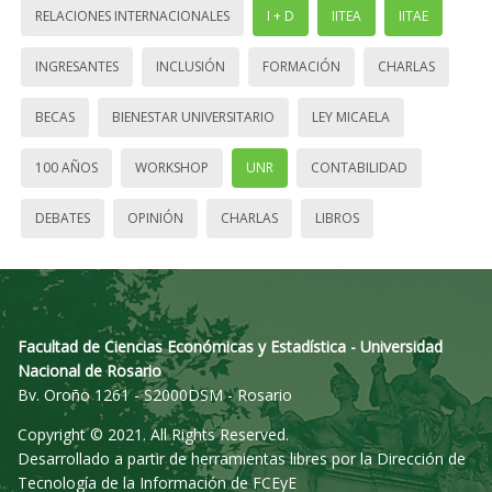
RELACIONES INTERNACIONALES
I + D
IITEA
IITAE
INGRESANTES
INCLUSIÓN
FORMACIÓN
CHARLAS
BECAS
BIENESTAR UNIVERSITARIO
LEY MICAELA
100 AÑOS
WORKSHOP
UNR
CONTABILIDAD
DEBATES
OPINIÓN
CHARLAS
LIBROS
Facultad de Ciencias Económicas y Estadística - Universidad
Nacional de Rosario
Bv. Oroño 1261 - S2000DSM - Rosario
Copyright © 2021. All Rights Reserved.
Desarrollado a partir de herramientas libres por la Dirección de
Tecnología de la Información de FCEyE