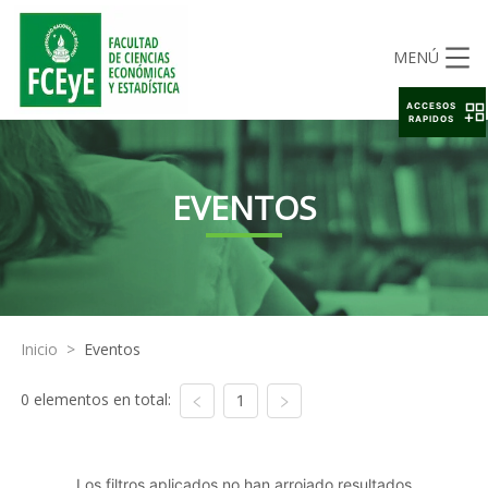
MENÚ
ACCESOS
RAPIDOS
EVENTOS
Inicio
>
Eventos
0 elementos en total:
1
Los filtros aplicados no han arrojado resultados