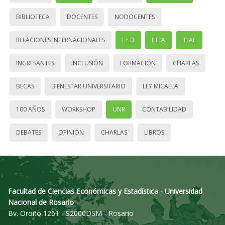
BIBLIOTECA
DOCENTES
NODOCENTES
RELACIONES INTERNACIONALES
I + D
IITEA
IITAE
INGRESANTES
INCLUSIÓN
FORMACIÓN
CHARLAS
BECAS
BIENESTAR UNIVERSITARIO
LEY MICAELA
100 AÑOS
WORKSHOP
UNR
CONTABILIDAD
DEBATES
OPINIÓN
CHARLAS
LIBROS
Facultad de Ciencias Económicas y Estadística - Universidad
Nacional de Rosario
Bv. Oroño 1261 - S2000DSM - Rosario