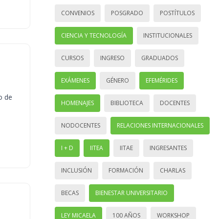
CONVENIOS
POSGRADO
POSTÍTULOS
CIENCIA Y TECNOLOGÍA
INSTITUCIONALES
CURSOS
INGRESO
GRADUADOS
EXÁMENES
GÉNERO
EFEMÉRIDES
o de
HOMENAJES
BIBLIOTECA
DOCENTES
NODOCENTES
RELACIONES INTERNACIONALES
I + D
IITEA
IITAE
INGRESANTES
INCLUSIÓN
FORMACIÓN
CHARLAS
BECAS
BIENESTAR UNIVERSITARIO
LEY MICAELA
100 AÑOS
WORKSHOP