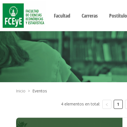
Facultad
Carreras
Postítulo
Inicio
>
Eventos
4 elementos en total:
1