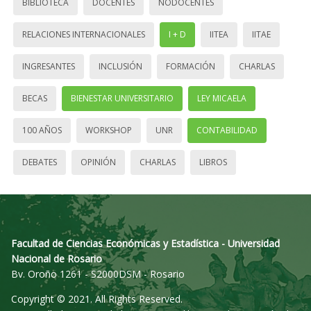
BIBLIOTECA
DOCENTES
NODOCENTES
RELACIONES INTERNACIONALES
I + D
IITEA
IITAE
INGRESANTES
INCLUSIÓN
FORMACIÓN
CHARLAS
BECAS
BIENESTAR UNIVERSITARIO
LEY MICAELA
100 AÑOS
WORKSHOP
UNR
CONTABILIDAD
DEBATES
OPINIÓN
CHARLAS
LIBROS
Facultad de Ciencias Económicas y Estadística - Universidad
Nacional de Rosario
Bv. Oroño 1261 - S2000DSM - Rosario
Copyright © 2021. All Rights Reserved.