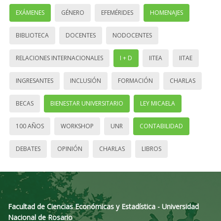
EXÁMENES
GÉNERO
EFEMÉRIDES
HOMENAJES
BIBLIOTECA
DOCENTES
NODOCENTES
RELACIONES INTERNACIONALES
I + D
IITEA
IITAE
INGRESANTES
INCLUSIÓN
FORMACIÓN
CHARLAS
BECAS
BIENESTAR UNIVERSITARIO
LEY MICAELA
100 AÑOS
WORKSHOP
UNR
CONTABILIDAD
DEBATES
OPINIÓN
CHARLAS
LIBROS
Facultad de Ciencias Económicas y Estadística - Universidad
Nacional de Rosario