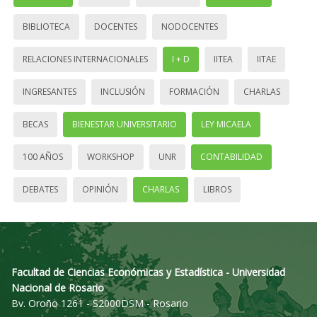
BIBLIOTECA
DOCENTES
NODOCENTES
RELACIONES INTERNACIONALES
I + D
IITEA
IITAE
INGRESANTES
INCLUSIÓN
FORMACIÓN
CHARLAS
BECAS
BIENESTAR UNIVERSITARIO
LEY MICAELA
100 AÑOS
WORKSHOP
UNR
CONTABILIDAD
DEBATES
OPINIÓN
CHARLAS
LIBROS
Facultad de Ciencias Económicas y Estadística - Universidad
Nacional de Rosario
Bv. Oroño 1261 - S2000DSM - Rosario