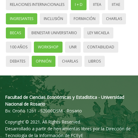
RELACIONES INTERNACIONALES
I + D
IITEA
IITAE
INGRESANTES
INCLUSIÓN
FORMACIÓN
CHARLAS
BECAS
BIENESTAR UNIVERSITARIO
LEY MICAELA
100 AÑOS
WORKSHOP
UNR
CONTABILIDAD
DEBATES
OPINIÓN
CHARLAS
LIBROS
Facultad de Ciencias Económicas y Estadística - Universidad
Nacional de Rosario
Bv. Oroño 1261 - S2000DSM - Rosario
Copyright © 2021. All Rights Reserved.
Desarrollado a partir de herramientas libres por la Dirección de
Tecnología de la Información de FCEyE