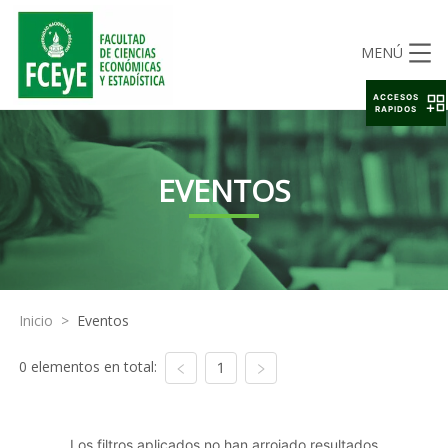
MENÚ
ACCESOS
RAPIDOS
EVENTOS
Inicio
>
Eventos
0 elementos en total:
1
Los filtros aplicados no han arrojado resultados