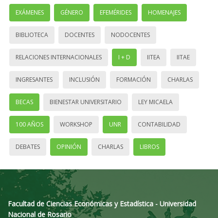
EXÁMENES
GÉNERO
EFEMÉRIDES
HOMENAJES
BIBLIOTECA
DOCENTES
NODOCENTES
RELACIONES INTERNACIONALES
I + D
IITEA
IITAE
INGRESANTES
INCLUSIÓN
FORMACIÓN
CHARLAS
BECAS
BIENESTAR UNIVERSITARIO
LEY MICAELA
100 AÑOS
WORKSHOP
UNR
CONTABILIDAD
DEBATES
OPINIÓN
CHARLAS
LIBROS
Facultad de Ciencias Económicas y Estadística - Universidad
Nacional de Rosario