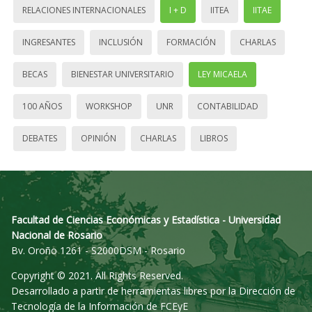
RELACIONES INTERNACIONALES
I + D
IITEA
IITAE
INGRESANTES
INCLUSIÓN
FORMACIÓN
CHARLAS
BECAS
BIENESTAR UNIVERSITARIO
LEY MICAELA
100 AÑOS
WORKSHOP
UNR
CONTABILIDAD
DEBATES
OPINIÓN
CHARLAS
LIBROS
Facultad de Ciencias Económicas y Estadística - Universidad
Nacional de Rosario
Bv. Oroño 1261 - S2000DSM - Rosario
Copyright © 2021. All Rights Reserved.
Desarrollado a partir de herramientas libres por la Dirección de
Tecnología de la Información de FCEyE