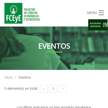
MENÚ
ACCESOS
RAPIDOS
EVENTOS
Inicio
>
Eventos
0 elementos en total:
1
Los filtros aplicados no han arrojado resultados