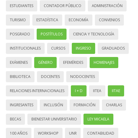
ESTUDIANTES
CONTADOR PÚBLICO
ADMINISTRACIÓN
TURISMO
ESTADÍSTICA
ECONOMÍA
CONVENIOS
POSGRADO
POSTÍTULOS
CIENCIA Y TECNOLOGÍA
INSTITUCIONALES
CURSOS
INGRESO
GRADUADOS
EXÁMENES
GÉNERO
EFEMÉRIDES
HOMENAJES
BIBLIOTECA
DOCENTES
NODOCENTES
RELACIONES INTERNACIONALES
I + D
IITEA
IITAE
INGRESANTES
INCLUSIÓN
FORMACIÓN
CHARLAS
BECAS
BIENESTAR UNIVERSITARIO
LEY MICAELA
100 AÑOS
WORKSHOP
UNR
CONTABILIDAD