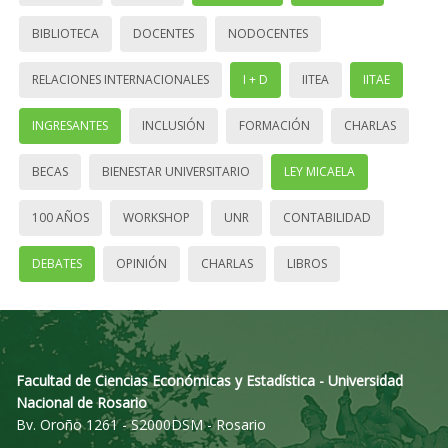
BIBLIOTECA
DOCENTES
NODOCENTES
RELACIONES INTERNACIONALES
I + D
IITEA
IITAE
INGRESANTES
INCLUSIÓN
FORMACIÓN
CHARLAS
BECAS
BIENESTAR UNIVERSITARIO
LEY MICAELA
100 AÑOS
WORKSHOP
UNR
CONTABILIDAD
DEBATES
OPINIÓN
CHARLAS
LIBROS
Facultad de Ciencias Económicas y Estadística - Universidad
Nacional de Rosario
Bv. Oroño 1261 - S2000DSM - Rosario