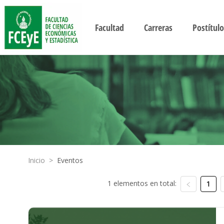
Facultad
Carreras
Postítulo
Inicio
>
Eventos
1 elementos en total:
1