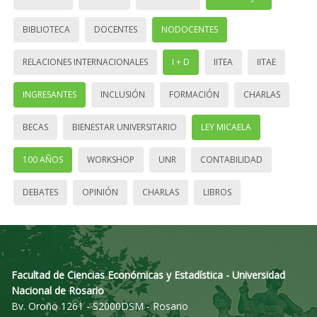
BIBLIOTECA
DOCENTES
NODOCENTES
RELACIONES INTERNACIONALES
I + D
IITEA
IITAE
INGRESANTES
INCLUSIÓN
FORMACIÓN
CHARLAS
BECAS
BIENESTAR UNIVERSITARIO
LEY MICAELA
100 AÑOS
WORKSHOP
UNR
CONTABILIDAD
DEBATES
OPINIÓN
CHARLAS
LIBROS
Facultad de Ciencias Económicas y Estadística - Universidad
Nacional de Rosario
Bv. Oroño 1261 - S2000DSM - Rosario