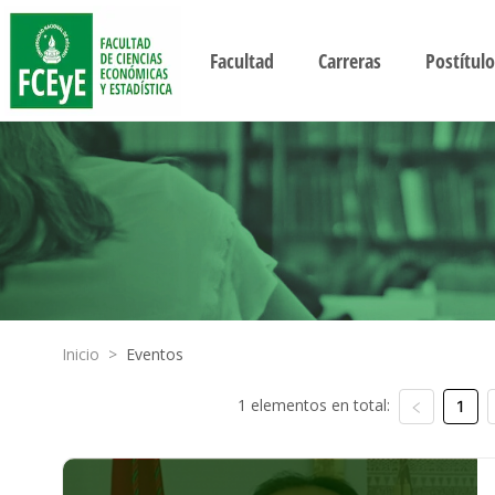
Facultad
Carreras
Postítulo
Inicio
>
Eventos
1 elementos en total:
1