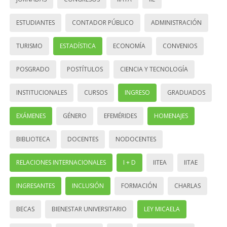
ESTUDIANTES
CONTADOR PÚBLICO
ADMINISTRACIÓN
TURISMO
ESTADÍSTICA
ECONOMÍA
CONVENIOS
POSGRADO
POSTÍTULOS
CIENCIA Y TECNOLOGÍA
INSTITUCIONALES
CURSOS
INGRESO
GRADUADOS
EXÁMENES
GÉNERO
EFEMÉRIDES
HOMENAJES
BIBLIOTECA
DOCENTES
NODOCENTES
RELACIONES INTERNACIONALES
I + D
IITEA
IITAE
INGRESANTES
INCLUSIÓN
FORMACIÓN
CHARLAS
BECAS
BIENESTAR UNIVERSITARIO
LEY MICAELA