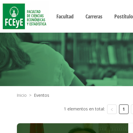
Facultad
Carreras
Postítulo
Inicio
>
Eventos
1 elementos en total:
1