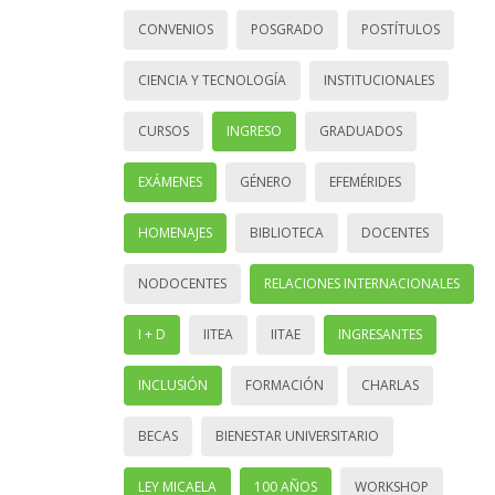
CONVENIOS
POSGRADO
POSTÍTULOS
CIENCIA Y TECNOLOGÍA
INSTITUCIONALES
CURSOS
INGRESO
GRADUADOS
EXÁMENES
GÉNERO
EFEMÉRIDES
HOMENAJES
BIBLIOTECA
DOCENTES
NODOCENTES
RELACIONES INTERNACIONALES
I + D
IITEA
IITAE
INGRESANTES
INCLUSIÓN
FORMACIÓN
CHARLAS
BECAS
BIENESTAR UNIVERSITARIO
LEY MICAELA
100 AÑOS
WORKSHOP