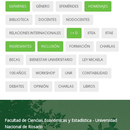
EXÁMENES
GÉNERO
EFEMÉRIDES
HOMENAJES
BIBLIOTECA
DOCENTES
NODOCENTES
RELACIONES INTERNACIONALES
I + D
IITEA
IITAE
INGRESANTES
INCLUSIÓN
FORMACIÓN
CHARLAS
BECAS
BIENESTAR UNIVERSITARIO
LEY MICAELA
100 AÑOS
WORKSHOP
UNR
CONTABILIDAD
DEBATES
OPINIÓN
CHARLAS
LIBROS
Facultad de Ciencias Económicas y Estadística - Universidad
Nacional de Rosario