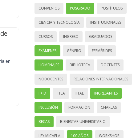
CONVENIOS
POSGRADO
POSTÍTULOS
CIENCIA Y TECNOLOGÍA
INSTITUCIONALES
 de
CURSOS
INGRESO
GRADUADOS
EXÁMENES
GÉNERO
EFEMÉRIDES
ría en
HOMENAJES
BIBLIOTECA
DOCENTES
NODOCENTES
RELACIONES INTERNACIONALES
I + D
IITEA
IITAE
INGRESANTES
INCLUSIÓN
FORMACIÓN
CHARLAS
BECAS
BIENESTAR UNIVERSITARIO
LEY MICAELA
100 AÑOS
WORKSHOP