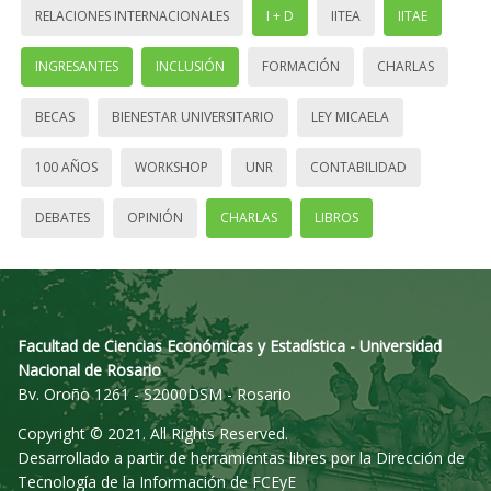
RELACIONES INTERNACIONALES
I + D
IITEA
IITAE
INGRESANTES
INCLUSIÓN
FORMACIÓN
CHARLAS
BECAS
BIENESTAR UNIVERSITARIO
LEY MICAELA
100 AÑOS
WORKSHOP
UNR
CONTABILIDAD
DEBATES
OPINIÓN
CHARLAS
LIBROS
Facultad de Ciencias Económicas y Estadística - Universidad
Nacional de Rosario
Bv. Oroño 1261 - S2000DSM - Rosario
Copyright © 2021. All Rights Reserved.
Desarrollado a partir de herramientas libres por la Dirección de
Tecnología de la Información de FCEyE