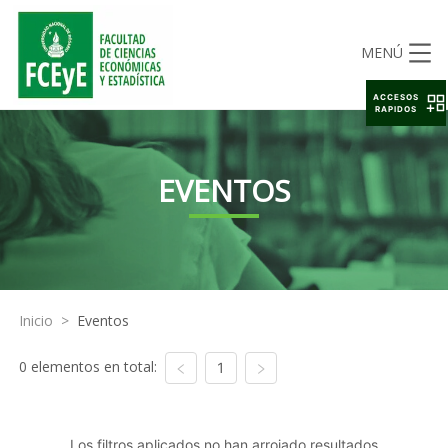
MENÚ
ACCESOS
RAPIDOS
EVENTOS
Inicio
>
Eventos
0 elementos en total:
1
Los filtros aplicados no han arrojado resultados