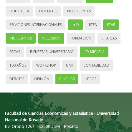
BIBLIOTECA
DOCENTES
NODOCENTES
RELACIONES INTERNACIONALES
I + D
IITEA
IITAE
INGRESANTES
INCLUSIÓN
FORMACIÓN
CHARLAS
BECAS
BIENESTAR UNIVERSITARIO
LEY MICAELA
100 AÑOS
WORKSHOP
UNR
CONTABILIDAD
DEBATES
OPINIÓN
CHARLAS
LIBROS
Facultad de Ciencias Económicas y Estadística - Universidad
Nacional de Rosario
Bv. Oroño 1261 - S2000DSM - Rosario