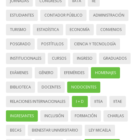
JORNADAS
CONGRESOS
IIATA
IIE
ESTUDIANTES
CONTADOR PÚBLICO
ADMINISTRACIÓN
TURISMO
ESTADÍSTICA
ECONOMÍA
CONVENIOS
POSGRADO
POSTÍTULOS
CIENCIA Y TECNOLOGÍA
INSTITUCIONALES
CURSOS
INGRESO
GRADUADOS
EXÁMENES
GÉNERO
EFEMÉRIDES
HOMENAJES
BIBLIOTECA
DOCENTES
NODOCENTES
RELACIONES INTERNACIONALES
I + D
IITEA
IITAE
INGRESANTES
INCLUSIÓN
FORMACIÓN
CHARLAS
BECAS
BIENESTAR UNIVERSITARIO
LEY MICAELA