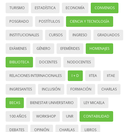
TURISMO
ESTADÍSTICA
ECONOMÍA
CONVENIOS
POSGRADO
POSTÍTULOS
CIENCIA Y TECNOLOGÍA
INSTITUCIONALES
CURSOS
INGRESO
GRADUADOS
EXÁMENES
GÉNERO
EFEMÉRIDES
HOMENAJES
BIBLIOTECA
DOCENTES
NODOCENTES
RELACIONES INTERNACIONALES
I + D
IITEA
IITAE
INGRESANTES
INCLUSIÓN
FORMACIÓN
CHARLAS
BECAS
BIENESTAR UNIVERSITARIO
LEY MICAELA
100 AÑOS
WORKSHOP
UNR
CONTABILIDAD
DEBATES
OPINIÓN
CHARLAS
LIBROS