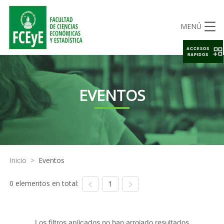
MENÚ
ACCESOS
RAPIDOS
EVENTOS
Inicio
>
Eventos
0 elementos en total:
1
Los filtros aplicados no han arrojado resultados