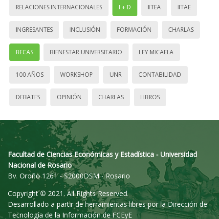
RELACIONES INTERNACIONALES
I + D
IITEA
IITAE
INGRESANTES
INCLUSIÓN
FORMACIÓN
CHARLAS
BECAS
BIENESTAR UNIVERSITARIO
LEY MICAELA
100 AÑOS
WORKSHOP
UNR
CONTABILIDAD
DEBATES
OPINIÓN
CHARLAS
LIBROS
Facultad de Ciencias Económicas y Estadística - Universidad
Nacional de Rosario
Bv. Oroño 1261 - S2000DSM - Rosario
Copyright © 2021. All Rights Reserved.
Desarrollado a partir de herramientas libres por la Dirección de
Tecnología de la Información de FCEyE