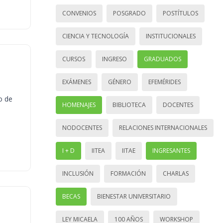
CONVENIOS
POSGRADO
POSTÍTULOS
CIENCIA Y TECNOLOGÍA
INSTITUCIONALES
CURSOS
INGRESO
GRADUADOS
EXÁMENES
GÉNERO
EFEMÉRIDES
o de
HOMENAJES
BIBLIOTECA
DOCENTES
NODOCENTES
RELACIONES INTERNACIONALES
I + D
IITEA
IITAE
INGRESANTES
INCLUSIÓN
FORMACIÓN
CHARLAS
BECAS
BIENESTAR UNIVERSITARIO
LEY MICAELA
100 AÑOS
WORKSHOP