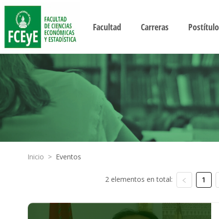
Facultad
Carreras
Postítulo
Inicio
>
Eventos
2 elementos en total:
1