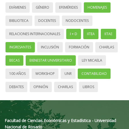
EXÁMENES
GÉNERO
EFEMÉRIDES
HOMENAJES
BIBLIOTECA
DOCENTES
NODOCENTES
RELACIONES INTERNACIONALES
I + D
IITEA
IITAE
INGRESANTES
INCLUSIÓN
FORMACIÓN
CHARLAS
BECAS
BIENESTAR UNIVERSITARIO
LEY MICAELA
100 AÑOS
WORKSHOP
UNR
CONTABILIDAD
DEBATES
OPINIÓN
CHARLAS
LIBROS
Facultad de Ciencias Económicas y Estadística - Universidad
Nacional de Rosario