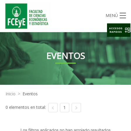
MENÚ
ACCESOS
RAPIDOS
EVENTOS
Inicio
>
Eventos
0 elementos en total:
1
Los filtros aplicados no han arrojado resultados