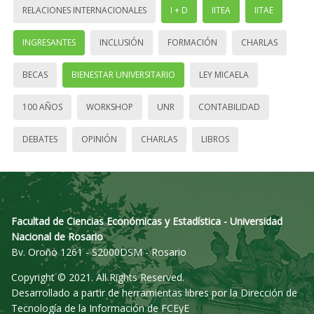
RELACIONES INTERNACIONALES
I + D
IITEA
IITAE
INGRESANTES
INCLUSIÓN
FORMACIÓN
CHARLAS
BECAS
BIENESTAR UNIVERSITARIO
LEY MICAELA
100 AÑOS
WORKSHOP
UNR
CONTABILIDAD
DEBATES
OPINIÓN
CHARLAS
LIBROS
Facultad de Ciencias Económicas y Estadística - Universidad
Nacional de Rosario
Bv. Oroño 1261 - S2000DSM - Rosario
Copyright © 2021. All Rights Reserved.
Desarrollado a partir de herramientas libres por la Dirección de
Tecnología de la Información de FCEyE