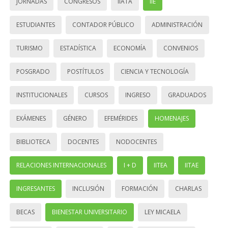
JORNADAS
CONGRESOS
IIATA
IIE
ESTUDIANTES
CONTADOR PÚBLICO
ADMINISTRACIÓN
TURISMO
ESTADÍSTICA
ECONOMÍA
CONVENIOS
POSGRADO
POSTÍTULOS
CIENCIA Y TECNOLOGÍA
INSTITUCIONALES
CURSOS
INGRESO
GRADUADOS
EXÁMENES
GÉNERO
EFEMÉRIDES
HOMENAJES
BIBLIOTECA
DOCENTES
NODOCENTES
RELACIONES INTERNACIONALES
I + D
IITEA
IITAE
INGRESANTES
INCLUSIÓN
FORMACIÓN
CHARLAS
BECAS
BIENESTAR UNIVERSITARIO
LEY MICAELA