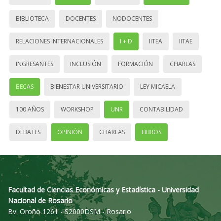
BIBLIOTECA
DOCENTES
NODOCENTES
RELACIONES INTERNACIONALES
I + D
IITEA
IITAE
INGRESANTES
INCLUSIÓN
FORMACIÓN
CHARLAS
BECAS
BIENESTAR UNIVERSITARIO
LEY MICAELA
100 AÑOS
WORKSHOP
UNR
CONTABILIDAD
DEBATES
OPINIÓN
CHARLAS
LIBROS
Facultad de Ciencias Económicas y Estadística - Universidad
Nacional de Rosario
Bv. Oroño 1261 - S2000DSM - Rosario