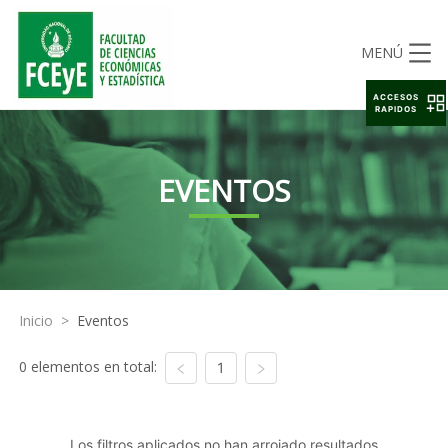
MENÚ
ACCESOS
RAPIDOS
EVENTOS
Inicio
>
Eventos
0 elementos en total:
1
Los filtros aplicados no han arrojado resultados