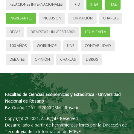
RELACIONES INTERNACIONALES
I + D
IITEA
IITAE
INGRESANTES
INCLUSIÓN
FORMACIÓN
CHARLAS
BECAS
BIENESTAR UNIVERSITARIO
LEY MICAELA
100 AÑOS
WORKSHOP
UNR
CONTABILIDAD
DEBATES
OPINIÓN
CHARLAS
LIBROS
Facultad de Ciencias Económicas y Estadística - Universidad
Nacional de Rosario
Bv. Oroño 1261 - S2000DSM - Rosario
Copyright © 2021. All Rights Reserved.
Desarrollado a partir de herramientas libres por la Dirección de
Tecnología de la Información de FCEyE