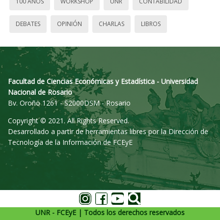
100 AÑOS
WORKSHOP
UNR
CONTABILIDAD
DEBATES
OPINIÓN
CHARLAS
LIBROS
Facultad de Ciencias Económicas y Estadística - Universidad
Nacional de Rosario
Bv. Oroño 1261 - S2000DSM - Rosario
Copyright © 2021. All Rights Reserved.
Desarrollado a partir de herramientas libres por la Dirección de
Tecnología de la Información de FCEyE
UNR - FCEyE | Todos los derechos reservados