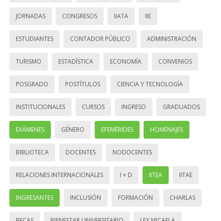
JORNADAS
CONGRESOS
IIATA
IIE
ESTUDIANTES
CONTADOR PÚBLICO
ADMINISTRACIÓN
TURISMO
ESTADÍSTICA
ECONOMÍA
CONVENIOS
POSGRADO
POSTÍTULOS
CIENCIA Y TECNOLOGÍA
INSTITUCIONALES
CURSOS
INGRESO
GRADUADOS
EXÁMENES
GÉNERO
EFEMÉRIDES
HOMENAJES
BIBLIOTECA
DOCENTES
NODOCENTES
RELACIONES INTERNACIONALES
I + D
IITEA
IITAE
INGRESANTES
INCLUSIÓN
FORMACIÓN
CHARLAS
BECAS
BIENESTAR UNIVERSITARIO
LEY MICAELA