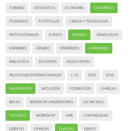
TURISMO
ESTADÍSTICA
ECONOMÍA
CONVENIOS
POSGRADO
POSTÍTULOS
CIENCIA Y TECNOLOGÍA
INSTITUCIONALES
CURSOS
INGRESO
GRADUADOS
EXÁMENES
GÉNERO
EFEMÉRIDES
HOMENAJES
BIBLIOTECA
DOCENTES
NODOCENTES
RELACIONES INTERNACIONALES
I + D
IITEA
IITAE
INGRESANTES
INCLUSIÓN
FORMACIÓN
CHARLAS
BECAS
BIENESTAR UNIVERSITARIO
LEY MICAELA
100 AÑOS
WORKSHOP
UNR
CONTABILIDAD
DEBATES
OPINIÓN
CHARLAS
LIBROS