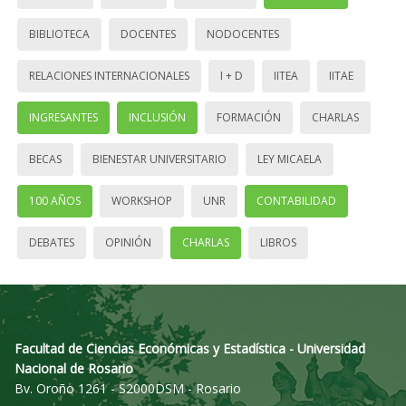
BIBLIOTECA
DOCENTES
NODOCENTES
RELACIONES INTERNACIONALES
I + D
IITEA
IITAE
INGRESANTES
INCLUSIÓN
FORMACIÓN
CHARLAS
BECAS
BIENESTAR UNIVERSITARIO
LEY MICAELA
100 AÑOS
WORKSHOP
UNR
CONTABILIDAD
DEBATES
OPINIÓN
CHARLAS
LIBROS
Facultad de Ciencias Económicas y Estadística - Universidad
Nacional de Rosario
Bv. Oroño 1261 - S2000DSM - Rosario