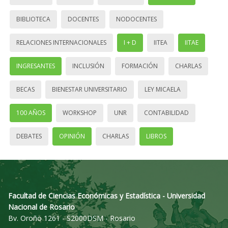
BIBLIOTECA
DOCENTES
NODOCENTES
RELACIONES INTERNACIONALES
I + D
IITEA
IITAE
INGRESANTES
INCLUSIÓN
FORMACIÓN
CHARLAS
BECAS
BIENESTAR UNIVERSITARIO
LEY MICAELA
100 AÑOS
WORKSHOP
UNR
CONTABILIDAD
DEBATES
OPINIÓN
CHARLAS
LIBROS
Facultad de Ciencias Económicas y Estadística - Universidad
Nacional de Rosario
Bv. Oroño 1261 - S2000DSM - Rosario