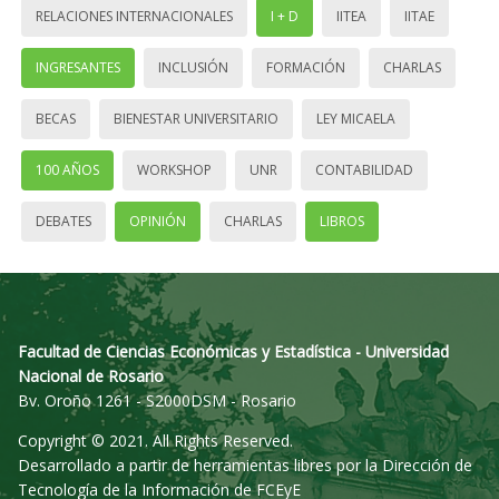
RELACIONES INTERNACIONALES
I + D
IITEA
IITAE
INGRESANTES
INCLUSIÓN
FORMACIÓN
CHARLAS
BECAS
BIENESTAR UNIVERSITARIO
LEY MICAELA
100 AÑOS
WORKSHOP
UNR
CONTABILIDAD
DEBATES
OPINIÓN
CHARLAS
LIBROS
Facultad de Ciencias Económicas y Estadística - Universidad
Nacional de Rosario
Bv. Oroño 1261 - S2000DSM - Rosario
Copyright © 2021. All Rights Reserved.
Desarrollado a partir de herramientas libres por la Dirección de
Tecnología de la Información de FCEyE