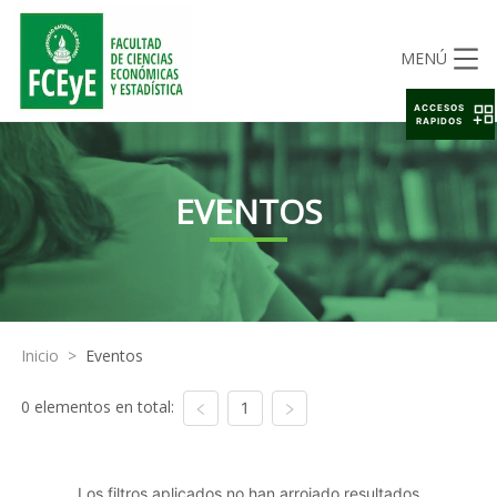
MENÚ
ACCESOS
RAPIDOS
EVENTOS
Inicio
>
Eventos
0 elementos en total:
1
Los filtros aplicados no han arrojado resultados