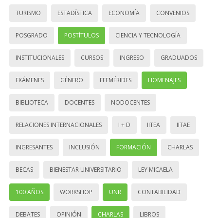
TURISMO
ESTADÍSTICA
ECONOMÍA
CONVENIOS
POSGRADO
POSTÍTULOS
CIENCIA Y TECNOLOGÍA
INSTITUCIONALES
CURSOS
INGRESO
GRADUADOS
EXÁMENES
GÉNERO
EFEMÉRIDES
HOMENAJES
BIBLIOTECA
DOCENTES
NODOCENTES
RELACIONES INTERNACIONALES
I + D
IITEA
IITAE
INGRESANTES
INCLUSIÓN
FORMACIÓN
CHARLAS
BECAS
BIENESTAR UNIVERSITARIO
LEY MICAELA
100 AÑOS
WORKSHOP
UNR
CONTABILIDAD
DEBATES
OPINIÓN
CHARLAS
LIBROS