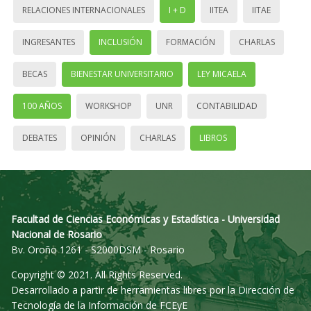
RELACIONES INTERNACIONALES
I + D
IITEA
IITAE
INGRESANTES
INCLUSIÓN
FORMACIÓN
CHARLAS
BECAS
BIENESTAR UNIVERSITARIO
LEY MICAELA
100 AÑOS
WORKSHOP
UNR
CONTABILIDAD
DEBATES
OPINIÓN
CHARLAS
LIBROS
Facultad de Ciencias Económicas y Estadística - Universidad
Nacional de Rosario
Bv. Oroño 1261 - S2000DSM - Rosario
Copyright © 2021. All Rights Reserved.
Desarrollado a partir de herramientas libres por la Dirección de
Tecnología de la Información de FCEyE