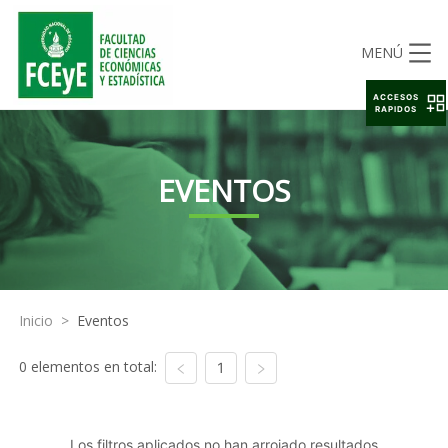
MENÚ
ACCESOS
RAPIDOS
EVENTOS
Inicio
>
Eventos
0 elementos en total:
1
Los filtros aplicados no han arrojado resultados