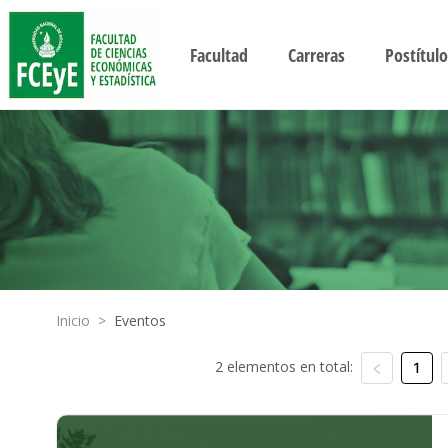
Facultad
Carreras
Postítulo
Inicio
>
Eventos
2 elementos en total:
1