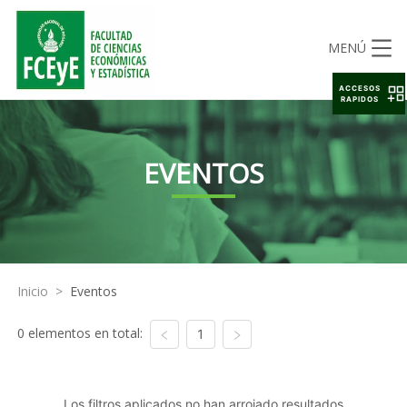
MENÚ
ACCESOS
RAPIDOS
EVENTOS
Inicio
>
Eventos
0 elementos en total:
1
Los filtros aplicados no han arrojado resultados