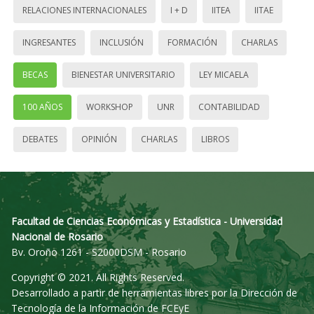
RELACIONES INTERNACIONALES
I + D
IITEA
IITAE
INGRESANTES
INCLUSIÓN
FORMACIÓN
CHARLAS
BECAS
BIENESTAR UNIVERSITARIO
LEY MICAELA
100 AÑOS
WORKSHOP
UNR
CONTABILIDAD
DEBATES
OPINIÓN
CHARLAS
LIBROS
Facultad de Ciencias Económicas y Estadística - Universidad
Nacional de Rosario
Bv. Oroño 1261 - S2000DSM - Rosario
Copyright © 2021. All Rights Reserved.
Desarrollado a partir de herramientas libres por la Dirección de
Tecnología de la Información de FCEyE